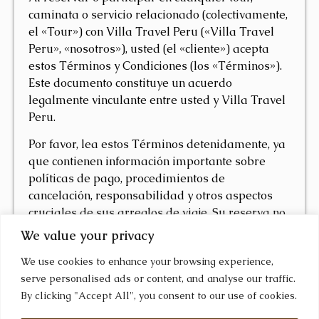
caminata o servicio relacionado (colectivamente,
el «Tour») con Villa Travel Peru («Villa Travel
Peru», «nosotros»), usted (el «cliente») acepta
estos Términos y Condiciones (los «Términos»).
Este documento constituye un acuerdo
legalmente vinculante entre usted y Villa Travel
Peru.
Por favor, lea estos Términos detenidamente, ya
que contienen información importante sobre
políticas de pago, procedimientos de
cancelación, responsabilidad y otros aspectos
cruciales de sus arreglos de viaje. Su reserva no
se considerará confirmada hasta que haya
We value your privacy
pagado el depósito requerido y confirmado su
We use cookies to enhance your browsing experience,
aceptación de estos Términos.
serve personalised ads or content, and analyse our traffic.
1. Reservas y Depósitos
By clicking "Accept All", you consent to our use of cookies.
Formalización del Contrato:
Se formaliza un