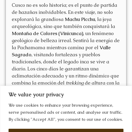
Cusco no es solo historia; es el punto de partida
de hazañas inolvidables. En este viaje, no solo
explorará la grandiosa
Machu Picchu
, la joya
arqueológica, sino que también conquistará la
Montaña de Colores (Vinicunca)
, un fenómeno
geológico de belleza irreal. Sentirá la energía de
la Pachamama mientras camina por el
Valle
Sagrado
, visitando fortalezas y pueblos
tradicionales, donde el legado inca se vive a
diario. Los cinco días le garantizan una
aclimatación adecuada y un ritmo dinámico que
combina la emoción del
trekking
de altura con la
comodidad de un servicio de alta calidad.
We value your privacy
Prepárese para ser cautivado por paisajes que
roban el aliento y por la calidez de una cultura
We use cookies to enhance your browsing experience,
ancestral. ¡La aventura que cambiará su
serve personalised ads or content, and analyse our traffic.
perspectiva le espera en el Perú!
By clicking "Accept All", you consent to our use of cookies.