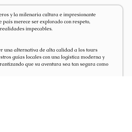
eros y la milenaria cultura e impresionante
te país merece ser explorado con respeto,
 realidades impecables.
r una alternativa de alta calidad a los tours
tros guías locales con una logística moderna y
 garantizando que su aventura sea tan segura como
ativas de nuestros clientes y promuevan el
erativa, el compromiso con la calidad humana de