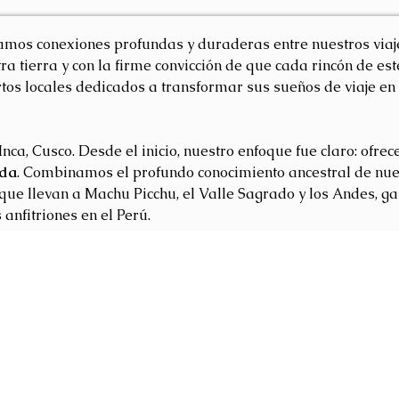
reamos conexiones profundas y duraderas entre nuestros viaj
a tierra y con la firme convicción de que cada rincón de es
tos locales dedicados a transformar sus sueños de viaje en
ca, Cusco. Desde el inicio, nuestro enfoque fue claro: ofrece
ada
. Combinamos el profundo conocimiento ancestral de nues
as que llevan a Machu Picchu, el Valle Sagrado y los Andes,
nfitriones en el Perú.
je auténticas y sostenibles en Perú, que superen las expect
la conservación del patrimonio cultural y natural.
rú, reconocida internacionalmente por nuestra excelencia op
delo de turismo ético.
ad