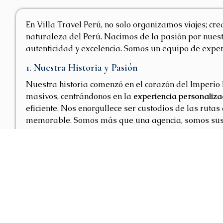
En Villa Travel Perú, no solo organizamos viajes; c
naturaleza del Perú. Nacimos de la pasión por nuestr
autenticidad y excelencia. Somos un equipo de exper
1. Nuestra Historia y Pasión
Nuestra historia comenzó en el corazón del Imperio In
masivos, centrándonos en la
experiencia personaliz
eficiente. Nos enorgullece ser custodios de las rut
memorable. Somos más que una agencia, somos sus a
2. Misión y Visión
Nuestra Misión:
Diseñar y operar experiencias de via
desarrollo responsable de las comunidades locales y 
Nuestra Visión:
Ser la agencia de viajes líder en Pe
nuestro equipo y nuestra contribución activa a un mo
3. Compromiso con la Calidad y la Sostenibilid