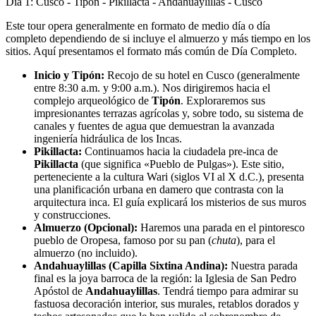
Día 1: Cusco - Tipón - Pikillacta - Andahuaylillas - Cusco
Este tour opera generalmente en formato de medio día o día
completo dependiendo de si incluye el almuerzo y más tiempo en los
sitios. Aquí presentamos el formato más común de Día Completo.
Inicio y Tipón:
Recojo de su hotel en Cusco (generalmente
entre 8:30 a.m. y 9:00 a.m.). Nos dirigiremos hacia el
complejo arqueológico de
Tipón
. Exploraremos sus
impresionantes terrazas agrícolas y, sobre todo, su sistema de
canales y fuentes de agua que demuestran la avanzada
ingeniería hidráulica de los Incas.
Pikillacta:
Continuamos hacia la ciudadela pre-inca de
Pikillacta
(que significa «Pueblo de Pulgas»). Este sitio,
perteneciente a la cultura Wari (siglos VI al X d.C.), presenta
una planificación urbana en damero que contrasta con la
arquitectura inca. El guía explicará los misterios de sus muros
y construcciones.
Almuerzo (Opcional):
Haremos una parada en el pintoresco
pueblo de Oropesa, famoso por su pan (
chuta
), para el
almuerzo (no incluido).
Andahuaylillas (Capilla Sixtina Andina):
Nuestra parada
final es la joya barroca de la región: la Iglesia de San Pedro
Apóstol de
Andahuaylillas
. Tendrá tiempo para admirar su
fastuosa decoración interior, sus murales, retablos dorados y