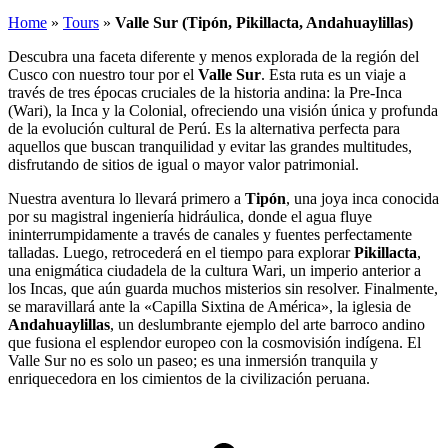
Home
»
Tours
»
Valle Sur (Tipón, Pikillacta, Andahuaylillas)
Descubra una faceta diferente y menos explorada de la región del
Cusco con nuestro tour por el
Valle Sur
. Esta ruta es un viaje a
través de tres épocas cruciales de la historia andina: la Pre-Inca
(Wari), la Inca y la Colonial, ofreciendo una visión única y profunda
de la evolución cultural de Perú. Es la alternativa perfecta para
aquellos que buscan tranquilidad y evitar las grandes multitudes,
disfrutando de sitios de igual o mayor valor patrimonial.
Nuestra aventura lo llevará primero a
Tipón
, una joya inca conocida
por su magistral ingeniería hidráulica, donde el agua fluye
ininterrumpidamente a través de canales y fuentes perfectamente
talladas. Luego, retrocederá en el tiempo para explorar
Pikillacta
,
una enigmática ciudadela de la cultura Wari, un imperio anterior a
los Incas, que aún guarda muchos misterios sin resolver. Finalmente,
se maravillará ante la «Capilla Sixtina de América», la iglesia de
Andahuaylillas
, un deslumbrante ejemplo del arte barroco andino
que fusiona el esplendor europeo con la cosmovisión indígena. El
Valle Sur no es solo un paseo; es una inmersión tranquila y
enriquecedora en los cimientos de la civilización peruana.